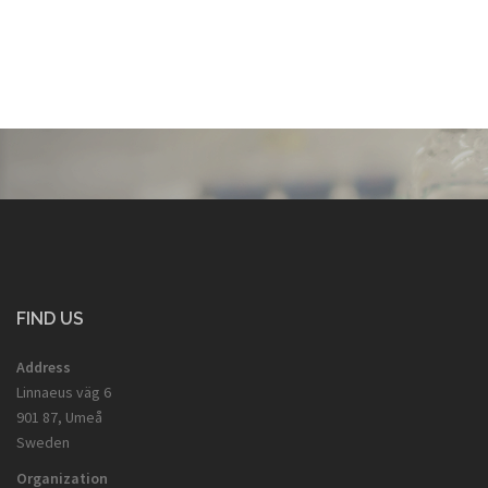
FIND US
Address
Linnaeus väg 6
901 87, Umeå
Sweden
Organization