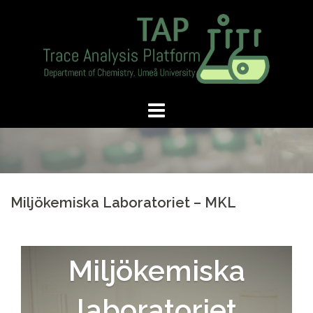
Skip
to
content
Miljökemiska Laboratoriet – MKL
Miljökemiska
laboratoriet